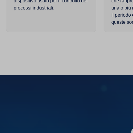
dispositivo usato per il controllo dei
che rappre
processi industriali.
una o più 
il periodo
queste son