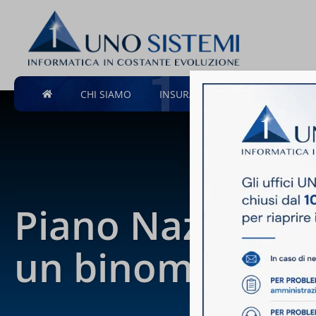
Salta
al
contenuto
CHI SIAMO
INSURANCE
SOLUZIONI I
Piano Nazionale 
un binomio per l