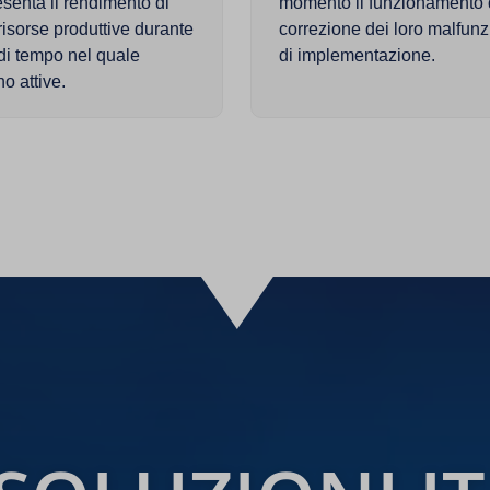
senta il rendimento di
momento il funzionamento di
risorse produttive durante
correzione dei loro malfun
 di tempo nel quale
di implementazione.
o attive.