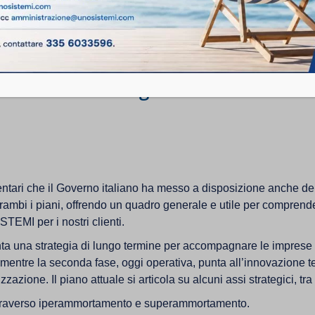
serà sempre più attraverso l’acquisiz
te asset strategico anche nella PM
ari che il Governo italiano ha messo a disposizione anche delle 
ntrambi i piani, offrendo un quadro generale e utile per comprend
TEMI per i nostri clienti.
ta una strategia di lungo termine per accompagnare le imprese it
 mentre la seconda fase, oggi operativa, punta all’innovazione 
zazione. Il piano attuale si articola su alcuni assi strategici, tra 
0 attraverso iperammortamento e superammortamento.