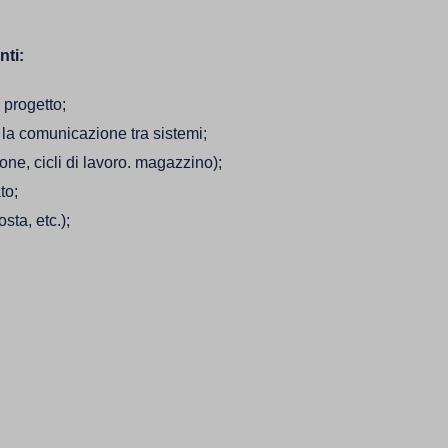
nti:
 progetto;
a comunicazione tra sistemi;
one, cicli di lavoro. magazzino);
to;
ta, etc.);