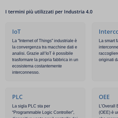
I termini più utilizzati per Industria 4.0
IoT
Interc
La “Internet of Things” industriale è
La smart f
la convergenza tra macchine dati e
interconne
analisi. Grazie all’IoT è possibile
raccogliere
trasformare la propria fabbrica in un
originati 
ecosistema costantemente
interconnesso.
PLC
OEE
La sigla PLC sta per
L’Overall
“Programmable Logic Controller”,
(OEE) è un